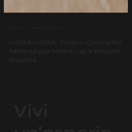
6 nov 2023
Tempo di lettura: 1 min
UOGA UOGA: Scopri i Cosmetici
Minerali per Make-Up e Beauty
Routine
Vivi