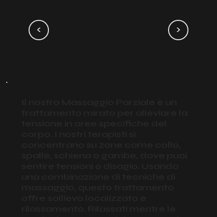
<
>
Il nostro Massaggio Parziale è un
trattamento mirato per alleviare la
tensione in aree specifiche del
corpo. I nostri terapisti si
concentrano su zone come collo,
spalle, schiena o gambe, dove puoi
sentire tensioni o disagio. Usando
una combinazione di tecniche di
massaggio, questo trattamento
offre sollievo localizzato e
rilassamento. Rilassati mentre le