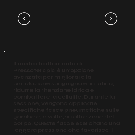
<
>
Il nostro trattamento di
Pressoterapia è un'opzione
avanzata per migliorare la
circolazione sanguigna e linfatica,
ridurre la ritenzione idrica e
combattere la cellulite. Durante la
sessione, vengono applicate
specifiche fasce pneumatiche sulle
gambe e, a volte, su altre zone del
corpo. Queste fasce esercitano una
leggera pressione che favorisce il