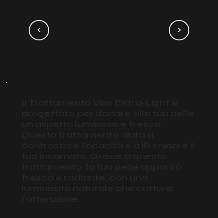
<
>
Il Trattamento Viso Extra-Light è
progettato per donare alla tua pelle
un aspetto luminoso e fresco.
Questo trattamento aiuta a
contrastare l'opacità e a illuminare il
tuo incarnato. Grazie a questo
trattamento, la tua pelle apparirà
fresca e radiante, con una
luminosità naturale che cattura
l'attenzione.