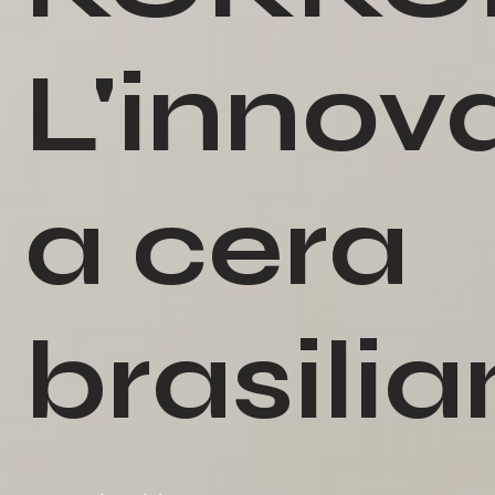
L'innov
a cera
brasili