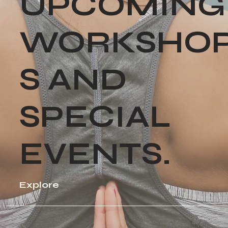
UPCOMING
WORKSHO
S AND
SPECIAL
EVENTS.
Explore