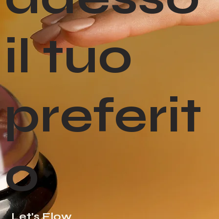
il tuo
preferit
o
Let's Flow