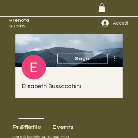
Prenota
Accedi
Subito
Altre azioni
Segui
Elisabeth Bussacchini
Profilo
Profile
Events
Data di iscrizione: 28 gen 2025