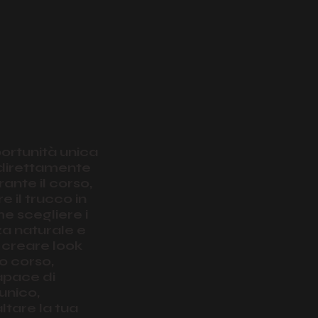
ortunità unica
 direttamente
rante il corso,
 il trucco in
e scegliere i
za naturale e
r creare look
ro corso,
apace di
unico,
ltare la tua