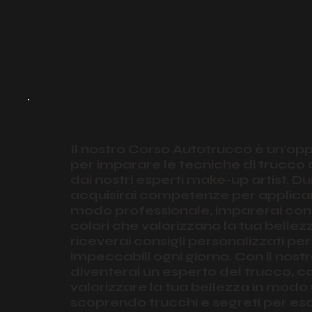
Il nostro Corso Autotrucco è un'opp
per imparare le tecniche di trucco
dai nostri esperti make-up artist. Du
acquisirai competenze per applicare
modo professionale, imparerai com
colori che valorizzano la tua bellez
riceverai consigli personalizzati pe
impeccabili ogni giorno. Con il nost
diventerai un esperto del trucco, c
valorizzare la tua bellezza in modo 
scoprendo trucchi e segreti per esa