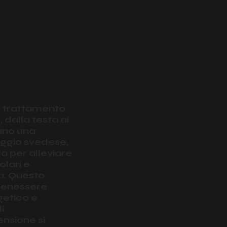
n trattamento
 dalla testa ai
zzano una
ggio svedese,
a per alleviare
olari e
a. Questo
benessere
getico e
i
ensione si