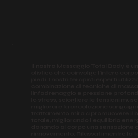
Il nostro Massaggio Total Body è u
olistico che coinvolge l'intero corpo,
piedi. I nostri terapisti esperti utili
combinazione di tecniche di massa
linfodrenaggio e pressione profond
lo stress, sciogliere le tensioni musc
migliorare la circolazione sanguign
trattamento mira a promuovere il 
totale, migliorando l'equilibrio ener
donando al corpo una sensazione d
rinnovamento. Rilassati mentre la t