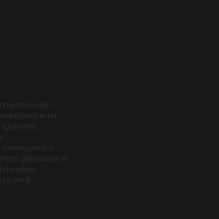
tamento non
 stimolare la
. Questo
a
la comparsa
etto giovane e
tuo viso
a pelle