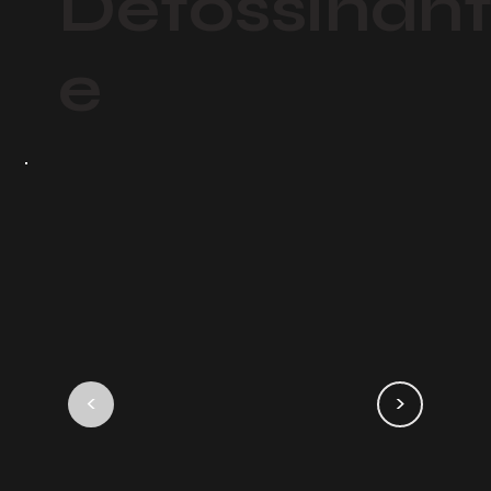
Detossinan
e
<
>