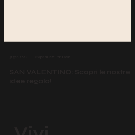
31 gen 2024
Tempo di lettura: 1 min
SAN VALENTINO: Scopri le nostre
idee regalo!