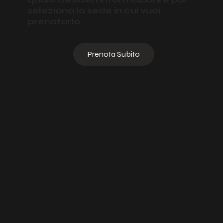
Seleziona il trattamento per il
quale desideri informazioni e poi
seleziona la sede in cui vuoi
prenotarlo.
Prenota Subito