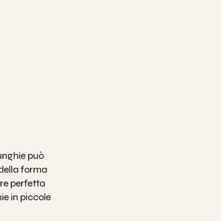
 unghie può 
 della forma 
e perfetta 
e in piccole 