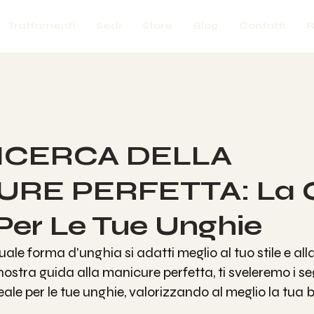
Trattamenti
Sedi
Store
Blog
Contatti
R
ICERCA DELLA
RE PERFETTA: La G
er Le Tue Unghie
uale forma d'unghia si adatti meglio al tuo stile e all
ostra guida alla manicure perfetta, ti sveleremo i seg
eale per le tue unghie, valorizzando al meglio la tua 