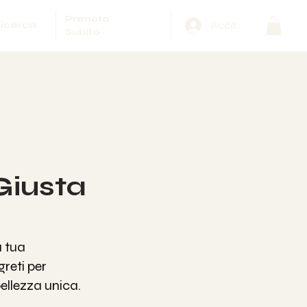
Prenota
Accedi
icerca
Subito
iusta
a tua 
reti per 
bellezza unica.