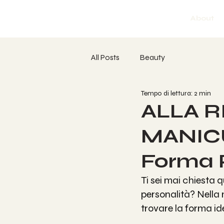
About
All Posts
Beauty
Tempo di lettura: 2 min
ALLA R
MANICU
Forma P
Ti sei mai chiesta q
personalità? Nella n
trovare la forma id