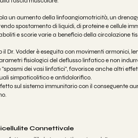
ulla fascia muscolare.
ola un aumento della linfoangiomotricità, un drenag
orendo spostamento di liquidi, di proteine e cellule im
boliti e scorie varie a beneficio della circolazione tis
il Dr. Vodder è eseguita con movimenti armonici, lenti
parametri fisiologici del deflusso linfatico e non indurr
pasmi dei vasi linfatici", favorisce anche altri effett
ali simpaticolitico e antidolorifico.
fetto sul sistema immunitario con il conseguente au
mo.
cellulite Connettivale 