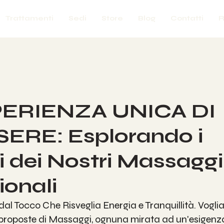
Trattamenti
Sedi
Store
Blog
Contatti
R
ERIENZA UNICA DI
ERE: Esplorando i
i dei Nostri Massaggi
ionali
dal Tocco Che Risveglia Energia e Tranquillità. Vogli
 proposte di Massaggi, ognuna mirata ad un'esigenza