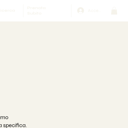
Prenota
Accedi
icerca
Subito
amo 
 specifica.