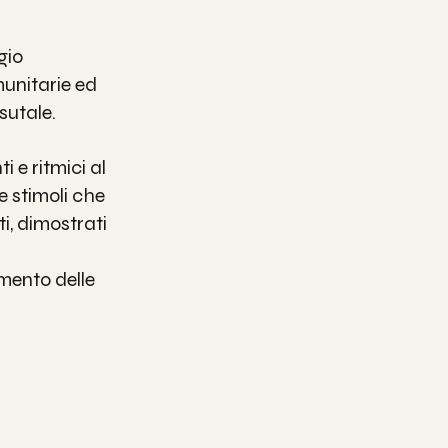
gio 
munitarie ed 
sutale.
 e ritmici al 
e stimoli che 
i, dimostrati 
mento delle 