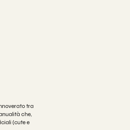
nnoverato tra 
anualità che, 
ciali (cute e 