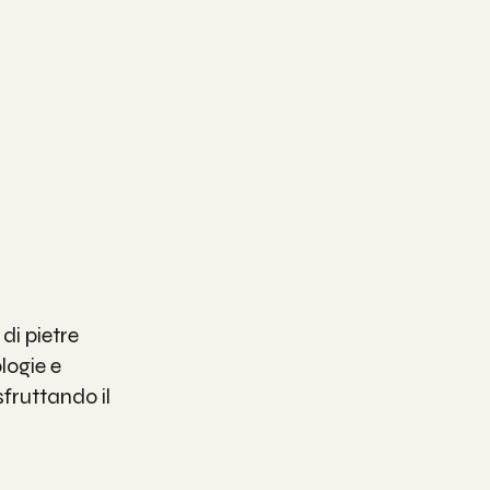
di pietre 
ogie e 
sfruttando il 