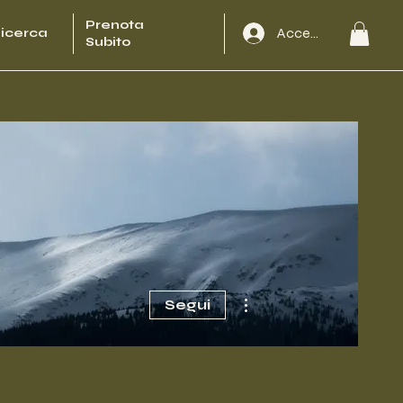
Prenota
Accedi
icerca
Subito
Altre azioni
Segui