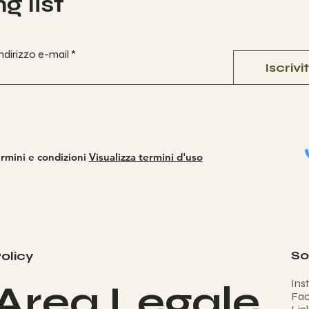
g list
 indirizzo e-mail
Iscrivit
rmini e condizioni
Visualizza termini d'uso
So
olicy
Ins
Area Legale
Fa