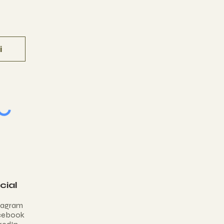
i
cial
tagram
cebook