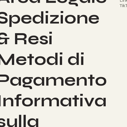
Lin
Tik
Spedizione
& Resi
Metodi di
Pagamento
Informativa
sulla