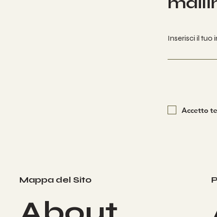
mailin
Inserisci il tuo
Accetto te
P
Mappa del Sito
About