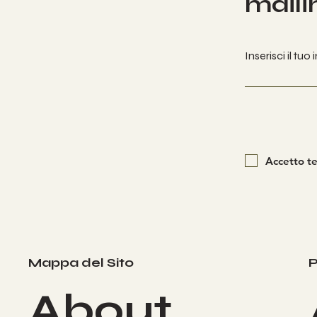
mailin
Inserisci il tuo
Accetto te
P
Mappa del Sito
About